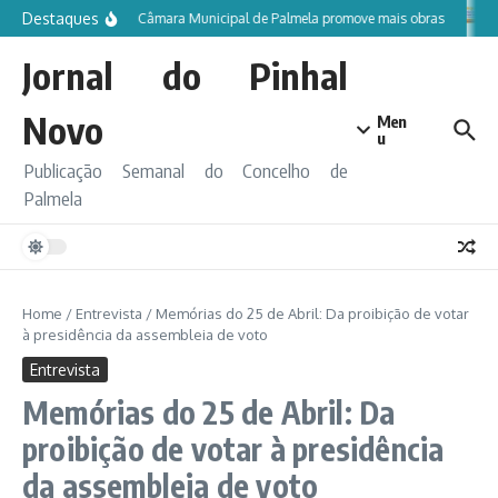
Ir para o conteúdo
Destaques
Câmara Municipal de Palmela promove mais obras
Jornal do Pinhal
Novo
Men
u
Publicação Semanal do Concelho de
Palmela
Home
/
Entrevista
/
Memórias do 25 de Abril: Da proibição de votar
à presidência da assembleia de voto
Entrevista
Memórias do 25 de Abril: Da
proibição de votar à presidência
da assembleia de voto