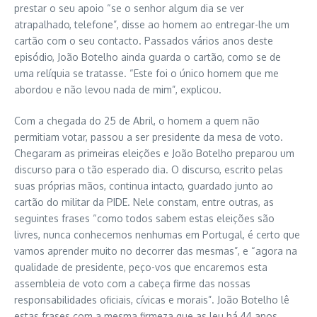
prestar o seu apoio “se o senhor algum dia se ver
atrapalhado, telefone”, disse ao homem ao entregar-lhe um
cartão com o seu contacto. Passados vários anos deste
episódio, João Botelho ainda guarda o cartão, como se de
uma relíquia se tratasse. “Este foi o único homem que me
abordou e não levou nada de mim”, explicou.
Com a chegada do 25 de Abril, o homem a quem não
permitiam votar, passou a ser presidente da mesa de voto.
Chegaram as primeiras eleições e João Botelho preparou um
discurso para o tão esperado dia. O discurso, escrito pelas
suas próprias mãos, continua intacto, guardado junto ao
cartão do militar da PIDE. Nele constam, entre outras, as
seguintes frases “como todos sabem estas eleições são
livres, nunca conhecemos nenhumas em Portugal, é certo que
vamos aprender muito no decorrer das mesmas”, e “agora na
qualidade de presidente, peço-vos que encaremos esta
assembleia de voto com a cabeça firme das nossas
responsabilidades oficiais, cívicas e morais”. João Botelho lê
estas frases com a mesma firmeza que as leu há 44 anos