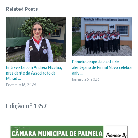
Related Posts
Primeiro grupo de cante de
alentejano de Pinhal Novo celebra
Entrevista com Andreia Nicolau,
aniv ...
presidente da Associação de
Morad ...
Janeiro 26, 2026
Fevereiro 16, 2026
Edição n° 1357