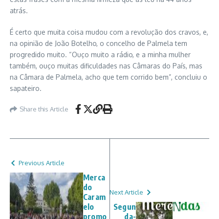
atrás.
É certo que muita coisa mudou com a revolução dos cravos, e,
na opinião de João Botelho, o concelho de Palmela tem
progredido muito. “Ouço muito a rádio, e a minha mulher
também, ouço muitas dificuldades nas Câmaras do País, mas
na Câmara de Palmela, acho que tem corrido bem”, concluiu o
sapateiro.
Share this Article
Previous Article
Merca
do
Next Article
Caram
elo
Segun
promo
da-