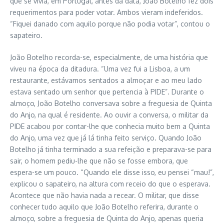
que se vivia, em Portugal, antes da data, João Botelho fez dois
requerimentos para poder votar. Ambos vieram indeferidos.
“Fiquei danado com aquilo porque não podia votar”, contou o
sapateiro.
João Botelho recorda-se, especialmente, de uma história que
viveu na época da ditadura. “Uma vez fui a Lisboa, a um
restaurante, estávamos sentados a almoçar e ao meu lado
estava sentado um senhor que pertencia à PIDE”. Durante o
almoço, João Botelho conversava sobre a freguesia de Quinta
do Anjo, na qual é residente. Ao ouvir a conversa, o militar da
PIDE acabou por contar-lhe que conhecia muito bem a Quinta
do Anjo, uma vez que já lá tinha feito serviço. Quando João
Botelho já tinha terminado a sua refeição e preparava-se para
sair, o homem pediu-lhe que não se fosse embora, que
espera-se um pouco. “Quando ele disse isso, eu pensei “mau!”,
explicou o sapateiro, na altura com receio do que o esperava.
Acontece que não havia nada a recear. O militar, que disse
conhecer tudo aquilo que João Botelho referira, durante o
almoço, sobre a freguesia de Quinta do Anjo, apenas queria