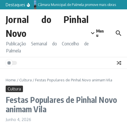
Ir para o conteúdo
Destaques
Câmara Municipal de Palmela promove mais obras
Jornal do Pinhal
Novo
Men
u
Publicação Semanal do Concelho de
Palmela
Home
/
Cultura
/
Festas Populares de Pinhal Novo animam Vila
Cultura
Festas Populares de Pinhal Novo
animam Vila
Junho 4, 2026