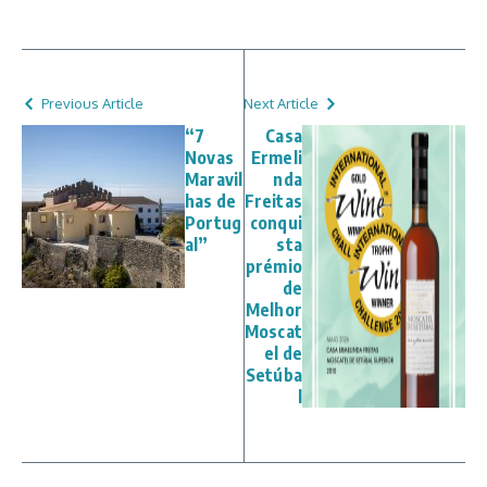
Previous Article
Next Article
“7
Casa
Novas
Ermeli
Maravil
nda
has de
Freitas
Portug
conqui
al”
sta
prémio
de
Melhor
Moscat
el de
Setúba
l