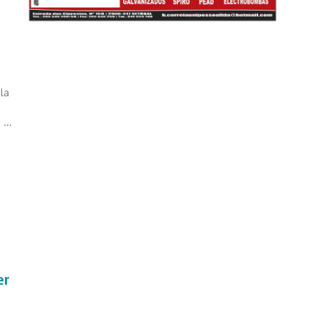
la
...
er