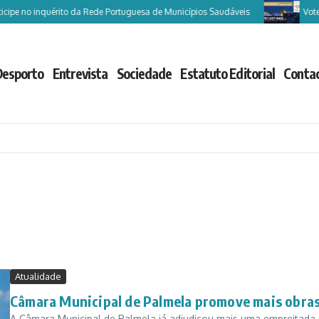
 no inquérito da Rede Portuguesa de Municípios Saudáveis
Vote Caste
Desporto
Entrevista
Sociedade
Estatuto Editorial
Conta
Atualidade
Câmara Municipal de Palmela promove mais obra
A Câmara Municipal de Palmela já adjudicou mais uma empreitada