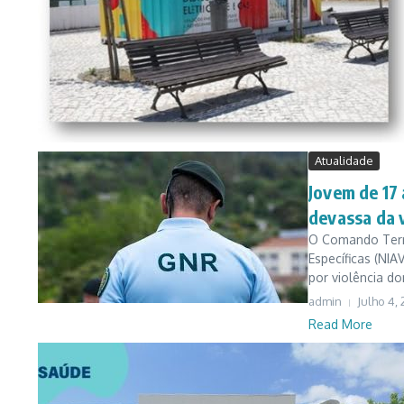
Atualidade
Jovem de 17 
devassa da 
O Comando Terri
Específicas (NIA
por violência dom
admin
Julho 4,
Read More