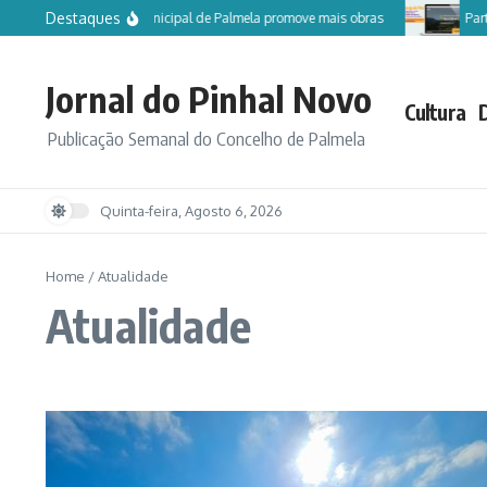
Ir para o conteúdo
Destaques
Câmara Municipal de Palmela promove mais obras
Participe
Jornal do Pinhal Novo
Cultura
Publicação Semanal do Concelho de Palmela
Quinta-feira, Agosto 6, 2026
Home
/
Atualidade
Atualidade