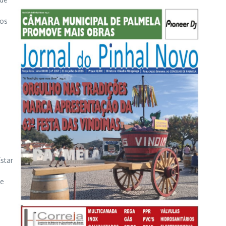
ros
star
de