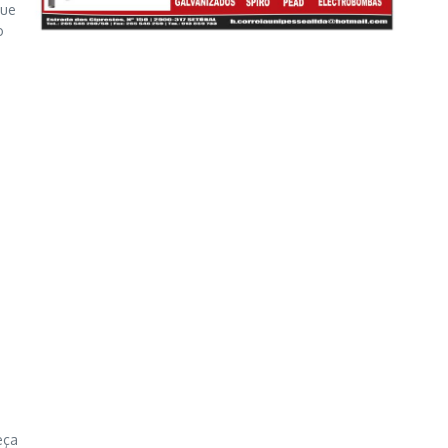
que
o
eça