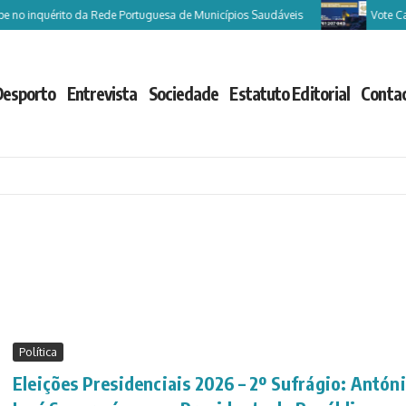
o inquérito da Rede Portuguesa de Municípios Saudáveis
Vote Castelo
Desporto
Entrevista
Sociedade
Estatuto Editorial
Conta
Política
Eleições Presidenciais 2026 – 2º Sufrágio: Antón