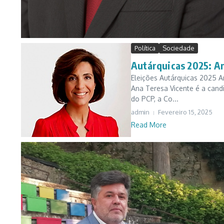
Política
Sociedade
Autárquicas 2025: An
Eleições Autárquicas 2025 A
Ana Teresa Vicente é a can
do PCP, a Co...
admin
Fevereiro 15, 2025
Read More