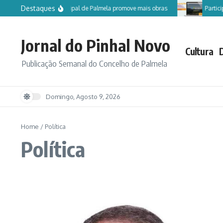
Ir para o conteúdo
Destaques
Câmara Municipal de Palmela promove mais obras
Participe n
Jornal do Pinhal Novo
Cultura
Publicação Semanal do Concelho de Palmela
Domingo, Agosto 9, 2026
Home
/
Política
Política