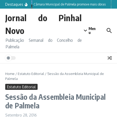
Ir para o conteúdo
Destaques
Câmara Municipal de Palmela promove mais obras
Jornal do Pinhal
Novo
Men
u
Publicação Semanal do Concelho de
Palmela
Home
/
Estatuto Editorial
/
Sessão da Assembleia Municipal de
Palmela
Estatuto Editorial
Sessão da Assembleia Municipal
de Palmela
Setembro 28, 2016