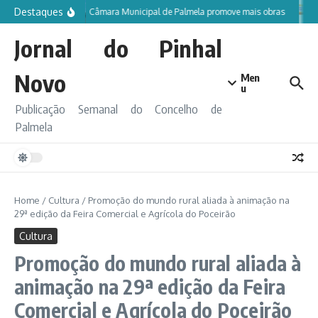
Ir para o conteúdo
Destaques
Câmara Municipal de Palmela promove mais obras
Jornal do Pinhal
Novo
Men
u
Publicação Semanal do Concelho de
Palmela
Home
/
Cultura
/
Promoção do mundo rural aliada à animação na
29ª edição da Feira Comercial e Agrícola do Poceirão
Cultura
Promoção do mundo rural aliada à
animação na 29ª edição da Feira
Comercial e Agrícola do Poceirão