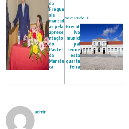
da
Fregue
sia
Next Article
marcad
as pela
Execut
aprese
ivo
ntação
munici
do
pal
Pastel
reúne
da
esta
Marate
quarta
ca
-feira
admin