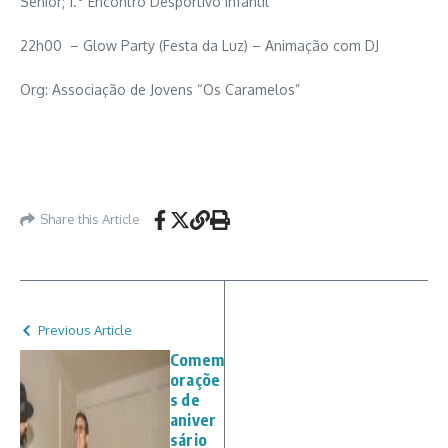
Sénior; 1.º Encontro Desportivo Infantil
22h00 – Glow Party (Festa da Luz) – Animação com DJ
Org: Associação de Jovens “Os Caramelos”
Share this Article
Previous Article
Comem
oraçõe
s de
aniver
sário