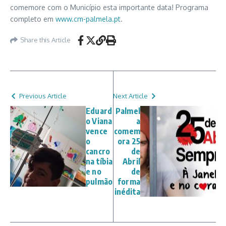
comemore com o Município esta importante data! Programa
completo em
www.cm-palmela.pt
.
Share this Article
Previous Article
Next Article
Eduard
Palmel
o Viana
a
vence
comem
o
ora 25
cancro
de
na tíbia
Abril
e no
de
pulmão
forma
inédita