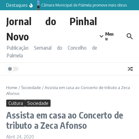
Ir para o conteúdo
Destaques
Câmara Municipal de Palmela promove mais obras
Jornal do Pinhal
Novo
Men
u
Publicação Semanal do Concelho de
Palmela
Home
/
Sociedade
/
Assista em casa ao Concerto de tributo a Zeca
Afonso
Cultura
Sociedade
Assista em casa ao Concerto de
tributo a Zeca Afonso
Abril 24, 2020