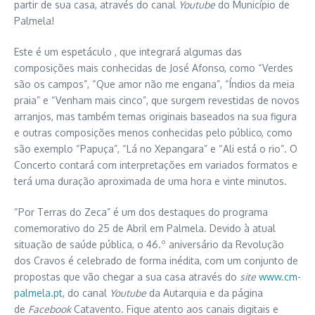
partir de sua casa, através do canal
Youtube
do Município de
Palmela!
Este é um espetáculo , que integrará algumas das
composições mais conhecidas de José Afonso, como “Verdes
são os campos”, “Que amor não me engana”, “Índios da meia
praia” e “Venham mais cinco”, que surgem revestidas de novos
arranjos, mas também temas originais baseados na sua figura
e outras composições menos conhecidas pelo público, como
são exemplo “Papuça”, “Lá no Xepangara” e “Ali está o rio”. O
Concerto contará com interpretações em variados formatos e
terá uma duração aproximada de uma hora e vinte minutos.
“Por Terras do Zeca” é um dos destaques do programa
comemorativo do 25 de Abril em Palmela. Devido à atual
situação de saúde pública, o 46.º aniversário da Revolução
dos Cravos é celebrado de forma inédita, com um conjunto de
propostas que vão chegar a sua casa através do
site
www.cm-
palmela.pt
, do canal
Youtube
da Autarquia e da página
de
Facebook
Catavento. Fique atento aos canais digitais e