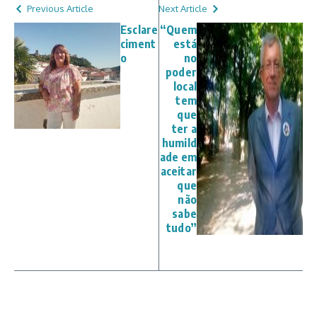
Previous Article
Next Article
Esclare
“Quem
ciment
está
o
no
poder
local
tem
que
ter a
humild
ade em
aceitar
que
não
sabe
tudo”