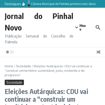
Ir para o conteúdo
Destaques
Câmara Municipal de Palmela promove mais obras
Jornal do Pinhal
Novo
Men
u
Publicação Semanal do Concelho de
Palmela
Home
/
Sociedade
/
Eleições Autárquicas: CDU vai continuar a
“construir um território sustentável, justo, resiliente e de
progresso”
Sociedade
Eleições Autárquicas: CDU vai
continuar a “construir um