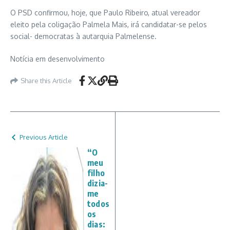
O PSD confirmou, hoje, que Paulo Ribeiro, atual vereador
eleito pela coligação Palmela Mais, irá candidatar-se pelos
social- democratas à autarquia Palmelense.
Notícia em desenvolvimento
Share this Article
Previous Article
“O
meu
filho
dizia-
me
todos
os
dias: