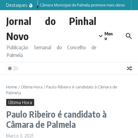
Ir para o conteúdo
Destaques
Câmara Municipal de Palmela promove mais obras
Jornal do Pinhal
Novo
Men
u
Publicação Semanal do Concelho de
Palmela
Home
/
Última Hora
/
Paulo Ribeiro é candidato à Câmara de
Palmela
Última Hora
Paulo Ribeiro é candidato à
Câmara de Palmela
Março 3, 2021