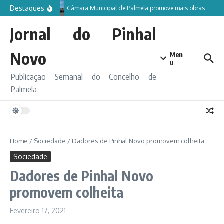
Ir para o conteúdo
Destaques
Câmara Municipal de Palmela promove mais obras
Jornal do Pinhal
Novo
Men
u
Publicação Semanal do Concelho de
Palmela
Home
/
Sociedade
/
Dadores de Pinhal Novo promovem colheita
Sociedade
Dadores de Pinhal Novo
promovem colheita
Fevereiro 17, 2021