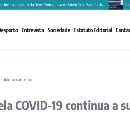
e no inquérito da Rede Portuguesa de Municípios Saudáveis
Vote Cast
Desporto
Entrevista
Sociedade
Estatuto Editorial
Conta
 subir no concelho
la COVID-19 continua a su