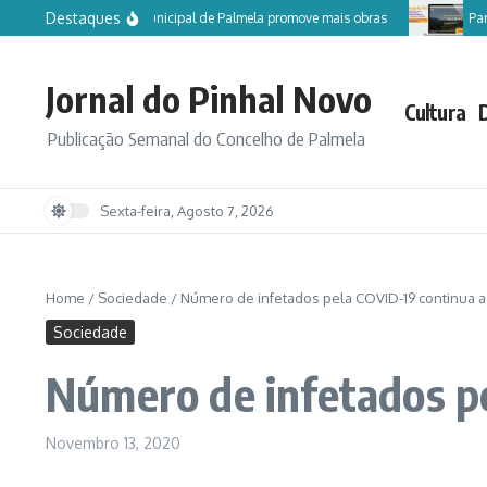
Ir para o conteúdo
Destaques
Câmara Municipal de Palmela promove mais obras
Particip
Jornal do Pinhal Novo
Cultura
Publicação Semanal do Concelho de Palmela
Sexta-feira, Agosto 7, 2026
Home
/
Sociedade
/
Número de infetados pela COVID-19 continua a
Sociedade
Número de infetados pe
Novembro 13, 2020