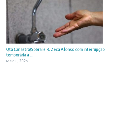
Qta Canastra/Sobral e R. Zeca Afonso com interrupção
temporária a ...
Maio 11, 2026