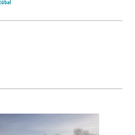
túbal