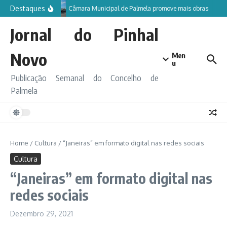
Ir para o conteúdo
Destaques
Câmara Municipal de Palmela promove mais obras
Jornal do Pinhal
Novo
Men
u
Publicação Semanal do Concelho de
Palmela
Home
/
Cultura
/
“Janeiras” em formato digital nas redes sociais
Cultura
“Janeiras” em formato digital nas
redes sociais
Dezembro 29, 2021