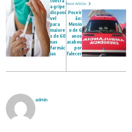
contra
Next Article
a gripe
disponí
Poceir
vel
ão:
para
Menin
maiore
o de 6
s de 60
anos
nas
acabou
farmác
por
ias
falecer
admin