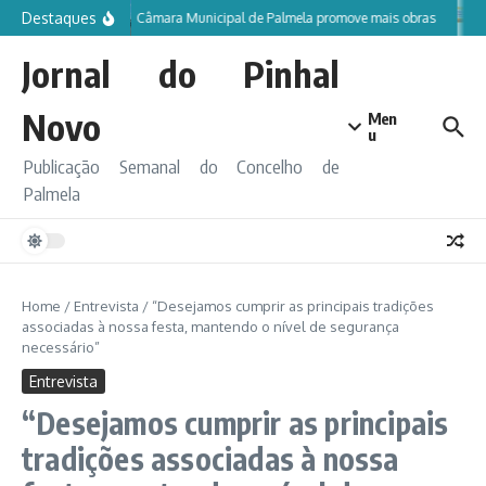
Ir para o conteúdo
Destaques
Câmara Municipal de Palmela promove mais obras
Jornal do Pinhal
Novo
Men
u
Publicação Semanal do Concelho de
Palmela
Home
/
Entrevista
/
“Desejamos cumprir as principais tradições
associadas à nossa festa, mantendo o nível de segurança
necessário”
Entrevista
“Desejamos cumprir as principais
tradições associadas à nossa