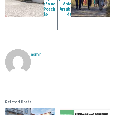
ção no
ónio
Poceir
Arrábi
ão
da
admin
Related Posts