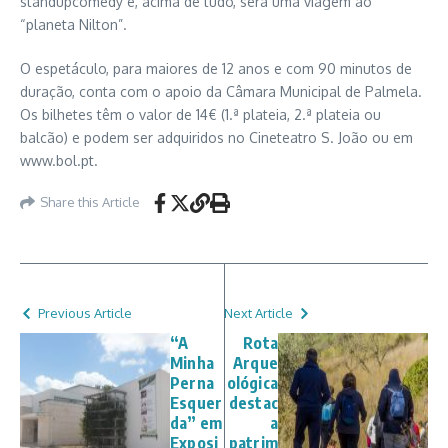
standupcomedy e, acima de tudo, será uma viagem ao
“planeta Nilton”.
O espetáculo, para maiores de 12 anos e com 90 minutos de
duração, conta com o apoio da Câmara Municipal de Palmela.
Os bilhetes têm o valor de 14€ (1.ª plateia, 2.ª plateia ou
balcão) e podem ser adquiridos no Cineteatro S. João ou em
www.bol.pt.
Share this Article
Previous Article
Next Article
“A
Rota
Minha
Arque
Perna
ológica
Esquer
destac
da” em
a
Exposi
patrim