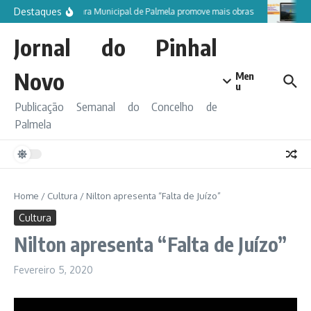
Ir para o conteúdo
Destaques
Câmara Municipal de Palmela promove mais obras
Pa
Jornal do Pinhal
Novo
Men
u
Publicação Semanal do Concelho de
Palmela
Home
/
Cultura
/
Nilton apresenta “Falta de Juízo”
Cultura
Nilton apresenta “Falta de Juízo”
Fevereiro 5, 2020