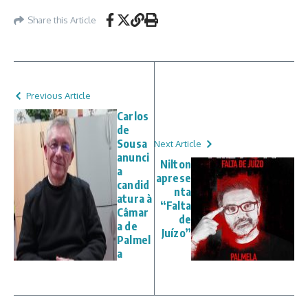
Share this Article
Previous Article
Carlos
de
Sousa
Next Article
anunci
Nilton
a
aprese
candid
nta
atura à
“Falta
Câmar
de
a de
Juízo”
Palmel
a