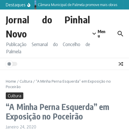
Ir para o conteúdo
Destaques
Câmara Municipal de Palmela promove mais obras
Jornal do Pinhal
Novo
Men
u
Publicação Semanal do Concelho de
Palmela
Home
/
Cultura
/
“A Minha Perna Esquerda” em Exposição no
Poceirão
Cultura
“A Minha Perna Esquerda” em
Exposição no Poceirão
Janeiro 24, 2020