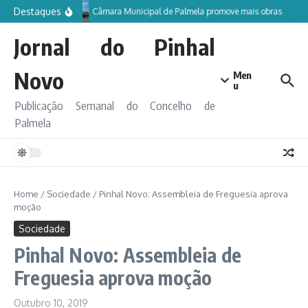
Ir para o conteúdo
Destaques
Câmara Municipal de Palmela promove mais obras
Jornal do Pinhal
Novo
Men
u
Publicação Semanal do Concelho de
Palmela
Home
/
Sociedade
/
Pinhal Novo: Assembleia de Freguesia aprova
moção
Sociedade
Pinhal Novo: Assembleia de
Freguesia aprova moção
Outubro 10, 2019