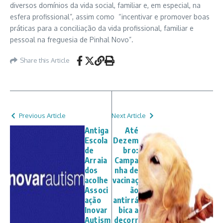
diversos domínios da vida social, familiar e, em especial, na
esfera profissional”, assim como “incentivar e promover boas
práticas para a conciliação da vida profissional, familiar e
pessoal na freguesia de Pinhal Novo”.
Share this Article
Previous Article
Next Article
Antiga
Até
Escola
Dezem
de
bro:
Arraia
Campa
dos
nha de
acolhe
vacinaç
Associ
ão
ação
antirrá
Inovar
bica a
Autism
decorr