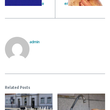
o
er
admin
Related Posts