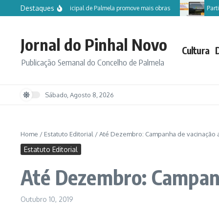
Ir para o conteúdo
Destaques
Câmara Municipal de Palmela promove mais obras
Participe
Jornal do Pinhal Novo
Cultura
Publicação Semanal do Concelho de Palmela
Sábado, Agosto 8, 2026
Home
/
Estatuto Editorial
/
Até Dezembro: Campanha de vacinação an
Estatuto Editorial
Até Dezembro: Campanha
Outubro 10, 2019