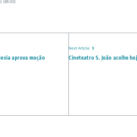
o (8h30)
Next Article
uesia aprova moção
Cineteatro S. João acolhe ho