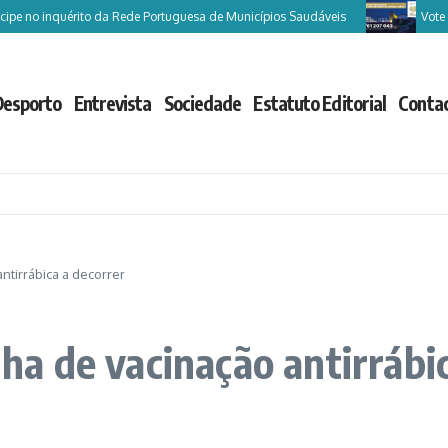
 no inquérito da Rede Portuguesa de Municípios Saudáveis
Vote Cast
Desporto
Entrevista
Sociedade
Estatuto Editorial
Conta
tirrábica a decorrer
 de vacinação antirrábic