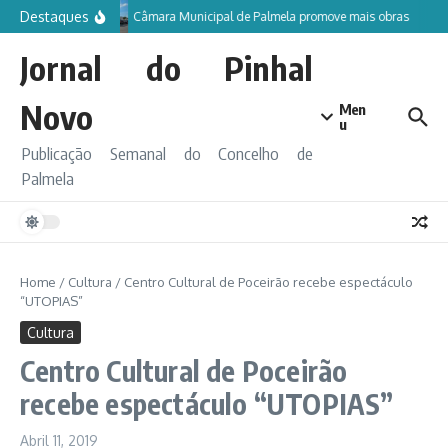
Ir para o conteúdo
Destaques
Câmara Municipal de Palmela promove mais obras
Jornal do Pinhal
Novo
Men
u
Publicação Semanal do Concelho de
Palmela
Home
/
Cultura
/
Centro Cultural de Poceirão recebe espectáculo
“UTOPIAS”
Cultura
Centro Cultural de Poceirão
recebe espectáculo “UTOPIAS”
Abril 11, 2019