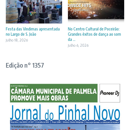
Festa das Vindimas apresentada
No Centro Cultural de Poceirão:
no Largo de S. João
Grandes êxitos de dança ao som
da ...
Julho 18, 2026
Julho 6, 2026
Edição n° 1357