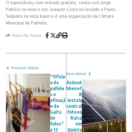
O espectáculo, com entrada gratuita, conta com Jorge
Patrício na viola e voz, Joaquim Costa no teclado e Paulo
Sequeira na viola baixo e é uma organização da Câmara
Municipal de Palmela.
Share this Article
Previous Article
Next Article
“Oficin
a de
Azimut
palhõe
hbenef
s e
it
afinaçã
instala
o de
central
Gaita
fotovo
de
ltaica
foles”
em
a 13
Quinta