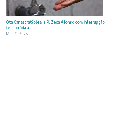
Qta Canastra/Sobral e R. Zeca Afonso com interrupção
temporária a ...
Maio 11, 2026