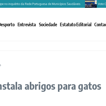
o inquérito da Rede Portuguesa de Municípios Saudáveis
Vote Castelo
Desporto
Entrevista
Sociedade
Estatuto Editorial
Conta
s
nstala abrigos para gatos