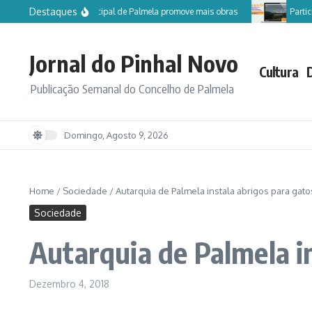
Ir para o conteúdo
Destaques
Câmara Municipal de Palmela promove mais obras
Participe n
Jornal do Pinhal Novo
Cultura
Publicação Semanal do Concelho de Palmela
Domingo, Agosto 9, 2026
Home
/
Sociedade
/
Autarquia de Palmela instala abrigos para gato
Sociedade
Autarquia de Palmela i
Dezembro 4, 2018