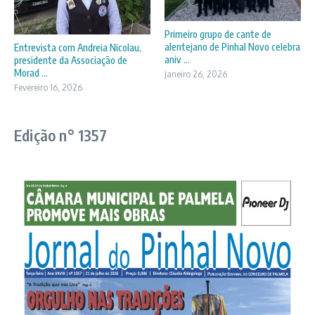
Primeiro grupo de cante de
alentejano de Pinhal Novo celebra
Entrevista com Andreia Nicolau,
aniv ...
presidente da Associação de
Morad ...
Janeiro 26, 2026
Fevereiro 16, 2026
Edição n° 1357