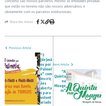
concelho são nossos parceiros, mesmo as entidades privadas
que estão no terreno não são nossos adversários, e
obviamente com os parceiros institucionais.
Share this Article
Previous Article
“2
(de)mã
os por
Next Article
Palmel
“A
a” com
Quinta
inscriç
na
ões
Moage
aberta
m”
s para
volunt
ariado