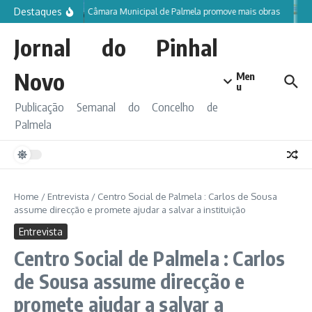
Ir para o conteúdo
Destaques
Câmara Municipal de Palmela promove mais obras
Jornal do Pinhal
Novo
Men
u
Publicação Semanal do Concelho de
Palmela
Home
/
Entrevista
/
Centro Social de Palmela : Carlos de Sousa
assume direcção e promete ajudar a salvar a instituição
Entrevista
Centro Social de Palmela : Carlos
de Sousa assume direcção e
promete ajudar a salvar a