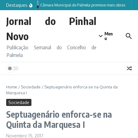
Ir para o conteúdo
Destaques
Câmara Municipal de Palmela promove mais obras
Jornal do Pinhal
Novo
Men
u
Publicação Semanal do Concelho de
Palmela
Home
/
Sociedade
/
Septuagenário enforca-se na Quinta da
Marquesa I
Sociedade
Septuagenário enforca-se na
Quinta da Marquesa I
Novembro 15, 2017