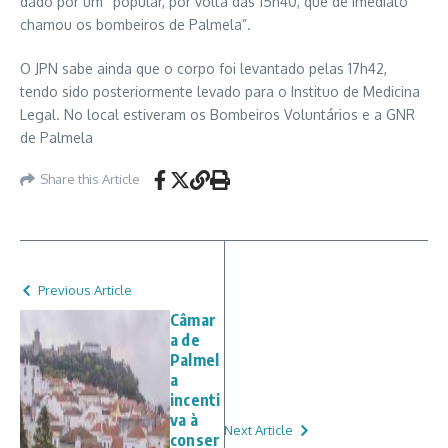
dado por um “popular, por volta das 15h40, que de imediato
chamou os bombeiros de Palmela”.
O JPN sabe ainda que o corpo foi levantado pelas 17h42,
tendo sido posteriormente levado para o Instituo de Medicina
Legal. No local estiveram os Bombeiros Voluntários e a GNR
de Palmela
Share this Article
Previous Article
Câmar
a de
Palmel
a
incenti
va à
Next Article
conser