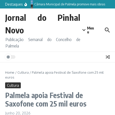
Ir para o conteúdo
Destaques
Câmara Municipal de Palmela promove mais obras
Jornal do Pinhal
Novo
Men
u
Publicação Semanal do Concelho de
Palmela
Home
/
Cultura
/
Palmela apoia Festival de Saxofone com 25 mil
euros
Cultura
Palmela apoia Festival de
Saxofone com 25 mil euros
Junho 20, 2026