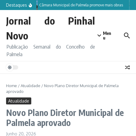
Ir para o conteúdo
Destaques
Câmara Municipal de Palmela promove mais obras
Jornal do Pinhal
Novo
Men
u
Publicação Semanal do Concelho de
Palmela
Home
/
Atualidade
/
Novo Plano Diretor Municipal de Palmela
aprovado
Atualidade
Novo Plano Diretor Municipal de
Palmela aprovado
Junho 20, 2026