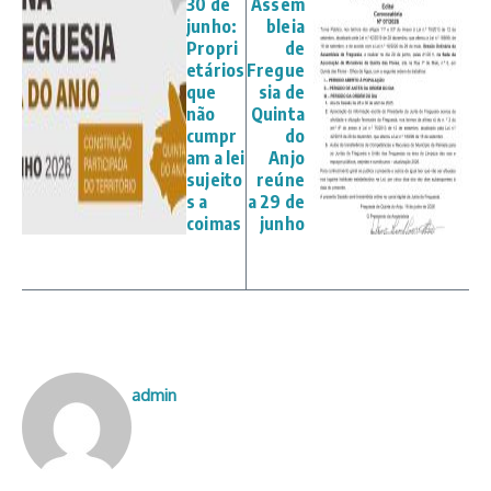
30 de
Assem
junho:
bleia
Propri
de
etários
Fregue
que
sia de
não
Quinta
cumpr
do
am a lei
Anjo
sujeito
reúne
s a
a 29 de
coimas
junho
admin