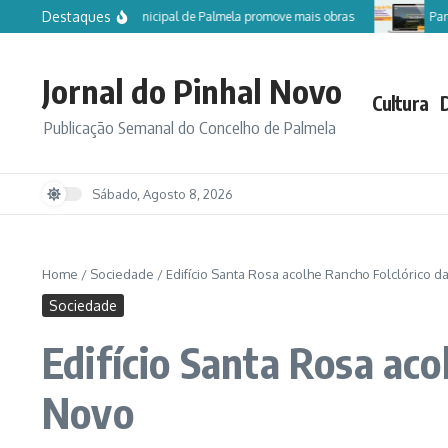
Ir para o conteúdo
Destaques
Câmara Municipal de Palmela promove mais obras
Participe
Jornal do Pinhal Novo
Cultura
Publicação Semanal do Concelho de Palmela
Sábado, Agosto 8, 2026
Home
/
Sociedade
/
Edifício Santa Rosa acolhe Rancho Folclórico 
Sociedade
Edifício Santa Rosa aco
Novo