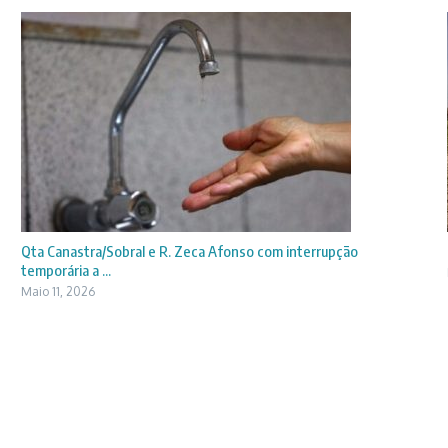
Qta Canastra/Sobral e R. Zeca Afonso com interrupção
temporária a ...
Maio 11, 2026