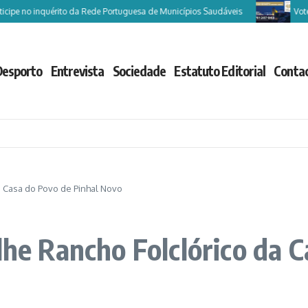
 no inquérito da Rede Portuguesa de Municípios Saudáveis
Vote Caste
Desporto
Entrevista
Sociedade
Estatuto Editorial
Conta
da Casa do Povo de Pinhal Novo
lhe Rancho Folclórico da 