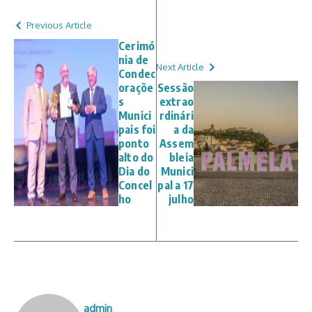
Previous Article
Cerimó
nia de
Next Article
Condec
oraçõe
Sessão
s
extrao
Munici
rdinári
pais foi
a da
ponto
Assem
alto do
bleia
Dia do
Munici
Concel
pal a 17
ho
julho
admin