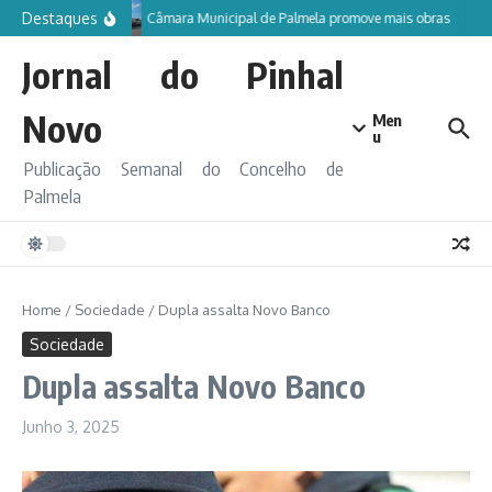
Ir para o conteúdo
Destaques
Câmara Municipal de Palmela promove mais obras
Jornal do Pinhal
Novo
Men
u
Publicação Semanal do Concelho de
Palmela
Home
/
Sociedade
/
Dupla assalta Novo Banco
Sociedade
Dupla assalta Novo Banco
Junho 3, 2025