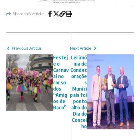
Share this Article
Previous Article
Next Article
Festej
Cerimó
e o
nia de
Carnav
Condec
al no
oraçõe
corso
s
dos
Munici
“Amig
pais foi
os de
ponto
Baco”
alto do
Dia do
Concel
ho