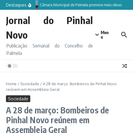
Ir para o conteúdo
Destaques
Câmara Municipal de Palmela promove mais obras
Jornal do Pinhal
Novo
Men
u
Publicação Semanal do Concelho de
Palmela
Home
/
Sociedade
/
A 28 de março: Bombeiros de Pinhal Novo
reúnem em Assembleia Geral
Sociedade
A 28 de março: Bombeiros de
Pinhal Novo reúnem em
Assembleia Geral