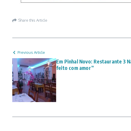
Share this Article
Previous Article
Em Pinhal Novo: Restaurante 3 N
feito com amor”