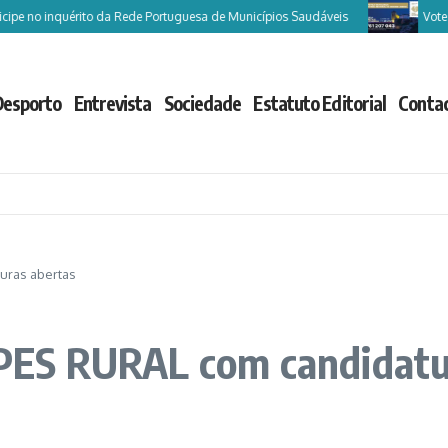
e no inquérito da Rede Portuguesa de Municípios Saudáveis
Vote Cast
Desporto
Entrevista
Sociedade
Estatuto Editorial
Conta
uras abertas
ES RURAL com candidatu