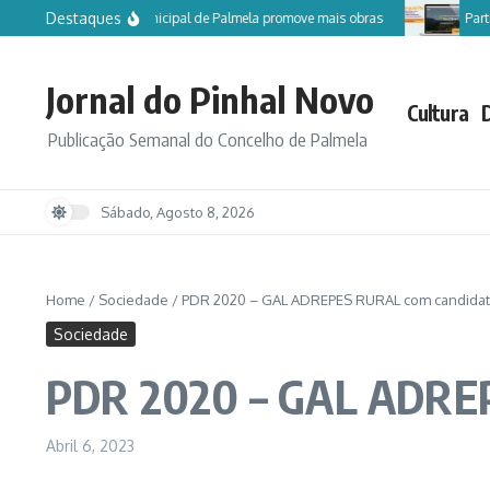
Ir para o conteúdo
Destaques
Câmara Municipal de Palmela promove mais obras
Particip
Jornal do Pinhal Novo
Cultura
Publicação Semanal do Concelho de Palmela
Sábado, Agosto 8, 2026
Home
/
Sociedade
/
PDR 2020 – GAL ADREPES RURAL com candidat
Sociedade
PDR 2020 – GAL ADREP
Abril 6, 2023