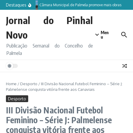
Ir para o conteúdo
Destaques
Câmara Municipal de Palmela promove mais obras
Jornal do Pinhal
Novo
Men
u
Publicação Semanal do Concelho de
Palmela
Home
/
Desporto
/
III Divisão Nacional Futebol Feminino – Série J:
Palmelense conquista vitória frente aos Canaviais
Desporto
III Divisão Nacional Futebol
Feminino – Série J: Palmelense
conquista vitória frente aos