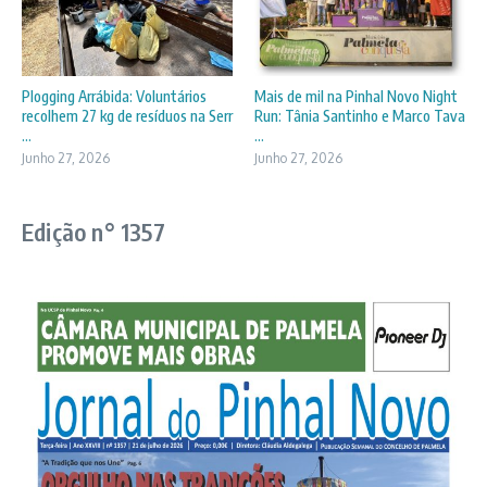
Plogging Arrábida: Voluntários
Mais de mil na Pinhal Novo Night
recolhem 27 kg de resíduos na Serr
Run: Tânia Santinho e Marco Tava
...
...
Junho 27, 2026
Junho 27, 2026
Edição n° 1357