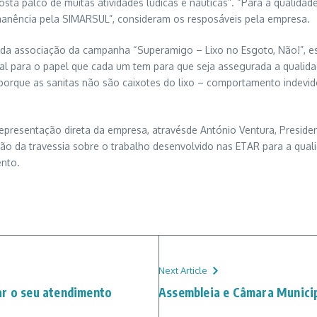
osta palco de muitas atividades lúdicas e náuticas”. “Para a qualida
anência pela SIMARSUL”, consideram os resposáveis pela empresa.
da associação da campanha “Superamigo – Lixo no Esgoto, Não!”, esta
al para o papel que cada um tem para que seja assegurada a qualida
orque as sanitas não são caixotes do lixo – comportamento indevid
representação direta da empresa, atravésde António Ventura, Preside
ção da travessia sobre o trabalho desenvolvido nas ETAR para a qual
ento.
Next Article
ar o seu atendimento
Assembleia e Câmara Munici