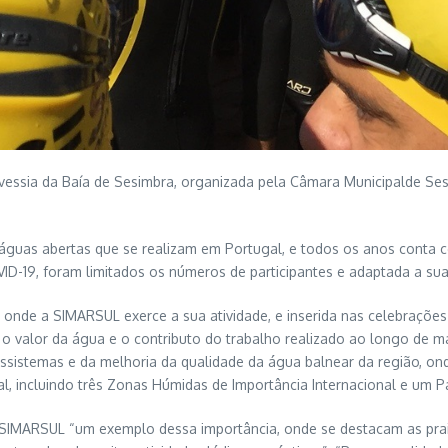
ssia da Baía de Sesimbra, organizada pela Câmara Municipalde Sesimb
guas abertas que se realizam em Portugal, e todos os anos conta co
D-19, foram limitados os números de participantes e adaptada a su
 onde a SIMARSUL exerce a sua atividade, e inserida nas celebrações
a o valor da água e o contributo do trabalho realizado ao longo de 
ossistemas e da melhoria da qualidade da água balnear da região, on
al, incluindo três Zonas Húmidas de Importância Internacional e um 
 SIMARSUL “um exemplo dessa importância, onde se destacam as prai