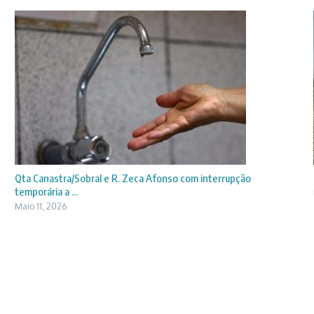
Qta Canastra/Sobral e R. Zeca Afonso com interrupção
temporária a ...
Maio 11, 2026