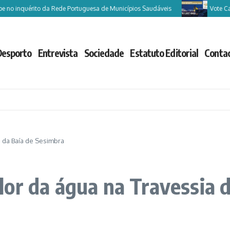
érito da Rede Portuguesa de Municípios Saudáveis
Vote Castelo de Pa
Desporto
Entrevista
Sociedade
Estatuto Editorial
Conta
 da Baía de Sesimbra
or da água na Travessia 