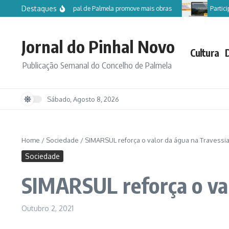
Ir para o conteúdo
Destaques
Câmara Municipal de Palmela promove mais obras
Participe no inqu
Jornal do Pinhal Novo
Cultura
Publicação Semanal do Concelho de Palmela
Sábado, Agosto 8, 2026
Home
/
Sociedade
/
SIMARSUL reforça o valor da água na Travessia
Sociedade
SIMARSUL reforça o val
Outubro 2, 2021