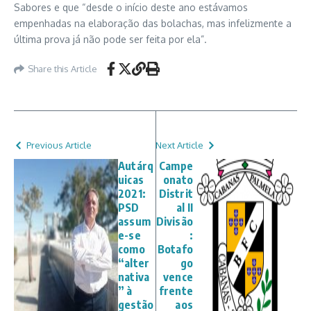
Sabores e que “desde o início deste ano estávamos
empenhadas na elaboração das bolachas, mas infelizmente a
última prova já não pode ser feita por ela”.
Share this Article
Previous Article
Next Article
Autárq
Campe
uicas
onato
2021:
Distrit
PSD
al II
assum
Divisão
e-se
:
como
Botafo
“alter
go
nativa
vence
” à
frente
gestão
aos