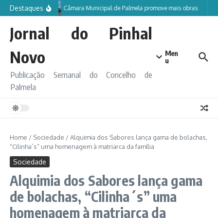
Ir para o conteúdo
Destaques
Câmara Municipal de Palmela promove mais obras
Jornal do Pinhal
Novo
Men
u
Publicação Semanal do Concelho de
Palmela
Home
/
Sociedade
/
Alquimia dos Sabores lança gama de bolachas,
“Cilinha´s” uma homenagem à matriarca da família
Sociedade
Alquimia dos Sabores lança gama
de bolachas, “Cilinha´s” uma
homenagem à matriarca da