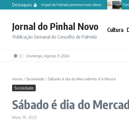
Ir para o conteúdo
Destaques
Câmara Municipal de Palmela promove mais obras
Participe
Jornal do Pinhal Novo
Cultura
Publicação Semanal do Concelho de Palmela
Domingo, Agosto 9, 2026
Home
/
Sociedade
/
Sábado é dia do Mercadinho d´A Moura
Sociedade
Sábado é dia do Merca
Maio 19, 2021