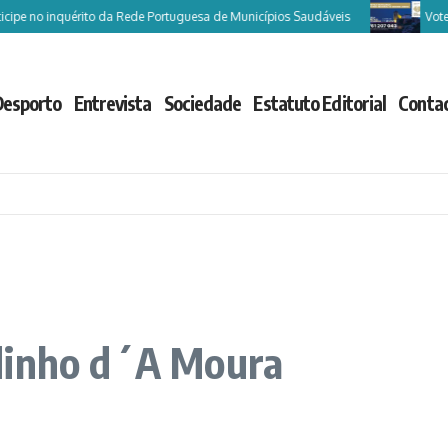
 no inquérito da Rede Portuguesa de Municípios Saudáveis
Vote Caste
Desporto
Entrevista
Sociedade
Estatuto Editorial
Conta
dinho d´A Moura