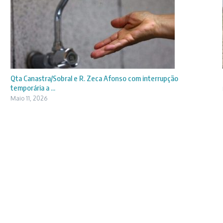
Qta Canastra/Sobral e R. Zeca Afonso com interrupção
temporária a ...
Maio 11, 2026