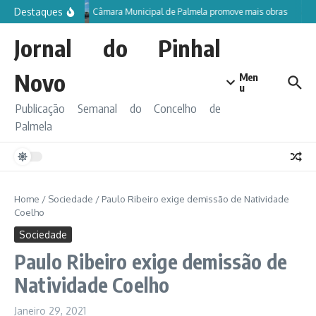
Ir para o conteúdo
Destaques
Câmara Municipal de Palmela promove mais obras
Jornal do Pinhal
Novo
Men
u
Publicação Semanal do Concelho de
Palmela
Home
/
Sociedade
/
Paulo Ribeiro exige demissão de Natividade
Coelho
Sociedade
Paulo Ribeiro exige demissão de
Natividade Coelho
Janeiro 29, 2021