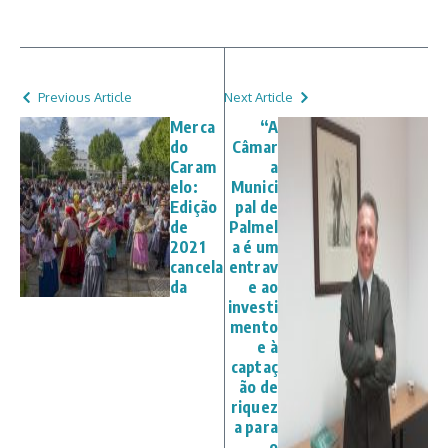
Previous Article
Next Article
Merca
“A
do
Câmar
Caram
a
elo:
Munici
Edição
pal de
de
Palmel
2021
a é um
cancela
entrav
da
e ao
investi
mento
e à
captaç
ão de
riquez
a para
o