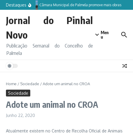
Ir para o conteúdo
Destaques
Câmara Municipal de Palmela promove mais obras
Jornal do Pinhal
Novo
Men
u
Publicação Semanal do Concelho de
Palmela
Home
/
Sociedade
/
Adote um animal no CROA
Sociedade
Adote um animal no CROA
Junho 22, 2020
Atualmente existem no Centro de Recolha Oficial de Animais