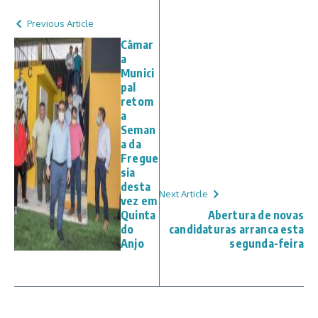
Previous Article
Câmar
a
Munici
pal
retom
a
Seman
a da
Fregue
sia
desta
Next Article
vez em
Quinta
Abertura de novas
do
candidaturas arranca esta
Anjo
segunda-feira