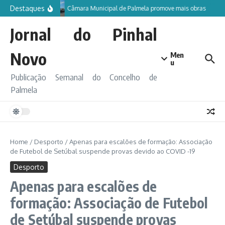
Ir para o conteúdo
Destaques
Câmara Municipal de Palmela promove mais obras
Jornal do Pinhal
Novo
Men
u
Publicação Semanal do Concelho de
Palmela
Home
/
Desporto
/
Apenas para escalões de formação: Associação
de Futebol de Setúbal suspende provas devido ao COVID -19
Desporto
Apenas para escalões de
formação: Associação de Futebol
de Setúbal suspende provas