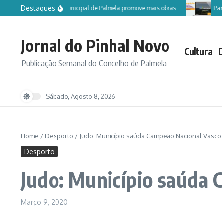
Ir para o conteúdo
Destaques
Câmara Municipal de Palmela promove mais obras
Particip
Jornal do Pinhal Novo
Cultura
Publicação Semanal do Concelho de Palmela
Sábado, Agosto 8, 2026
Home
/
Desporto
/
Judo: Município saúda Campeão Nacional Vasco O
Desporto
Judo: Município saúda 
Março 9, 2020