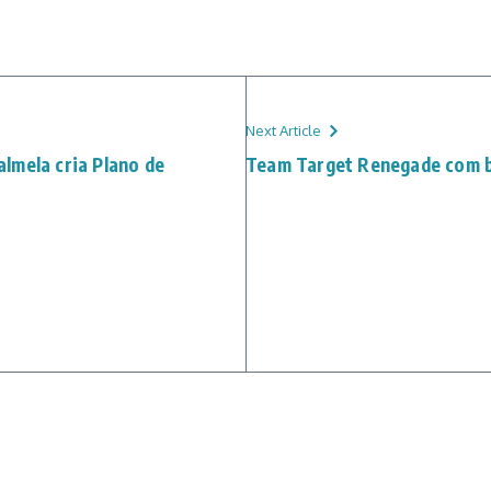
Next Article
lmela cria Plano de
Team Target Renegade com b