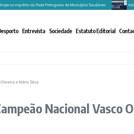
e no inquérito da Rede Portuguesa de Municípios Saudáveis
Vote Cast
Desporto
Entrevista
Sociedade
Estatuto Editorial
Conta
liveira e Mário Silva
Campeão Nacional Vasco Oli