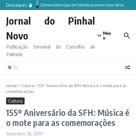
Ir para o conteúdo
Destaques
Câmara Municipal de Palmela promove mais obras
Jornal do Pinhal
Novo
Men
u
Publicação Semanal do Concelho de
Palmela
Home
/
Cultura
/
155º Aniversário da SFH: Música é o mote para as
comemorações
Cultura
155º Aniversário da SFH: Música é
o mote para as comemorações
Setembro 30, 2019