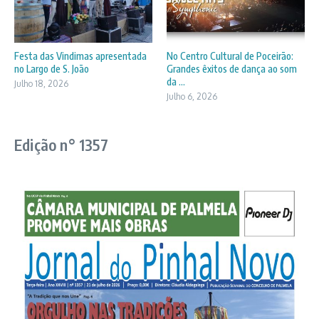
Festa das Vindimas apresentada
No Centro Cultural de Poceirão:
no Largo de S. João
Grandes êxitos de dança ao som
da ...
Julho 18, 2026
Julho 6, 2026
Edição n° 1357