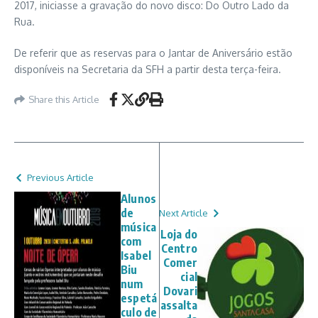
2017, iniciasse a gravação do novo disco: Do Outro Lado da
Rua.
De referir que as reservas para o Jantar de Aniversário estão
disponíveis na Secretaria da SFH a partir desta terça-feira.
Share this Article
Previous Article
Alunos
de
Next Article
música
Loja do
com
Centro
Isabel
Comer
Biu
cial
num
Dovari
espetá
assalta
culo de