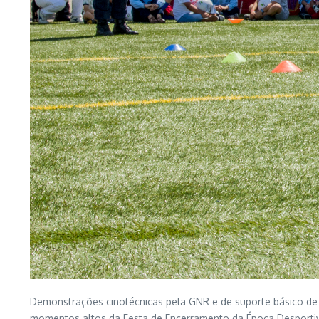
Demonstrações cinotécnicas pela GNR e de suporte básico de 
momentos altos da Festa de Encerramento da Época Desporti