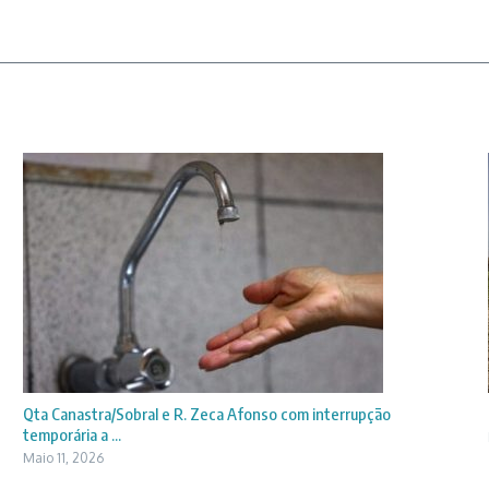
Qta Canastra/Sobral e R. Zeca Afonso com interrupção
temporária a ...
Maio 11, 2026