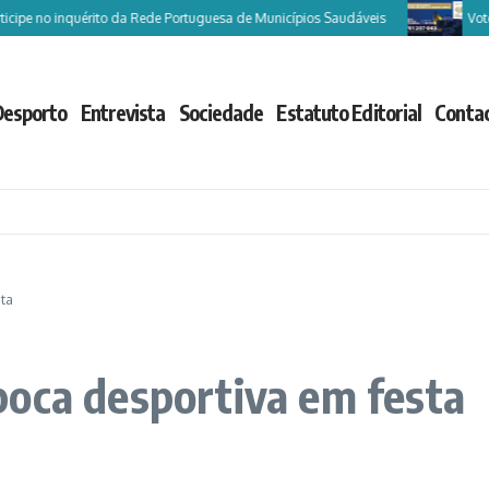
no inquérito da Rede Portuguesa de Municípios Saudáveis
Vote Castel
Desporto
Entrevista
Sociedade
Estatuto Editorial
Conta
ta
poca desportiva em festa