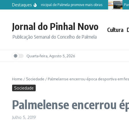
Ir para o conteúdo
Destaques
Câmara Municipal de Palmela promove mais obras
Participe 
Jornal do Pinhal Novo
Cultura
Publicação Semanal do Concelho de Palmela
Quarta-feira, Agosto 5, 2026
Home
/
Sociedade
/
Palmelense encerrou época desportiva em fes
Sociedade
Palmelense encerrou é
Julho 5, 2019