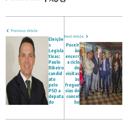
Previous Article
Next Article
Eleiçõe
s
Poceir
Legisla
ão
tivas:
encerr
Paulo
a ciclo
Ribeiro
de
candid
visitas
ato
às
pelo
fregue
PSD a
sias do
deputa
concel
do
ho