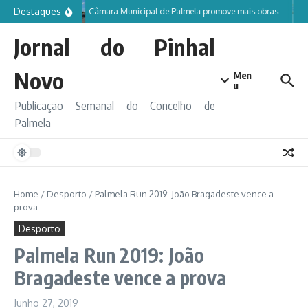
Ir para o conteúdo
Destaques
Câmara Municipal de Palmela promove mais obras
Jornal do Pinhal
Novo
Men
u
Publicação Semanal do Concelho de
Palmela
Home
/
Desporto
/
Palmela Run 2019: João Bragadeste vence a
prova
Desporto
Palmela Run 2019: João
Bragadeste vence a prova
Junho 27, 2019