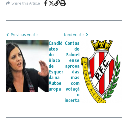
Share this Article
Previous Article
Next Article
Candid
Contas
atos
do
do
Palmel
Bloco
ense
de
aprova
Esquer
das
da na
mas
Autoe
com
uropa
votaçã
o
incerta