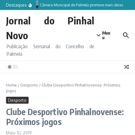
Ir para o conteúdo
Destaques
Câmara Municipal de Palmela promove mais obras
Jornal do Pinhal
Novo
Men
u
Publicação Semanal do Concelho de
Palmela
Home
/
Desporto
/
Clube Desportivo Pinhalnovense: Próximos
jogos
Desporto
Clube Desportivo Pinhalnovense:
Próximos jogos
Maio 10, 2019