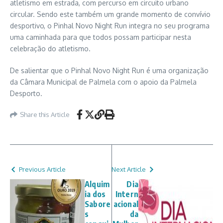
atletismo em estrada, com percurso em circuito urbano
circular. Sendo este também um grande momento de convívio
desportivo, o Pinhal Novo Night Run integra no seu programa
uma caminhada para que todos possam participar nesta
celebração do atletismo.
De salientar que o Pinhal Novo Night Run é uma organização
da Câmara Municipal de Palmela com o apoio da Palmela
Desporto.
Share this Article
Previous Article
Next Article
Alquim
Dia
ia dos
Intern
Sabore
acional
s
da