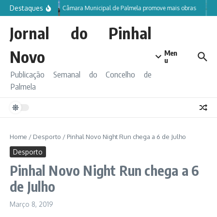
Ir para o conteúdo
Destaques
Câmara Municipal de Palmela promove mais obras
Jornal do Pinhal
Novo
Men
u
Publicação Semanal do Concelho de
Palmela
Home
/
Desporto
/
Pinhal Novo Night Run chega a 6 de Julho
Desporto
Pinhal Novo Night Run chega a 6
de Julho
Março 8, 2019