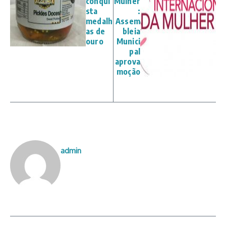
conqui
Mulher
sta
:
medalh
Assem
as de
bleia
ouro
Munici
pal
aprova
moção
admin