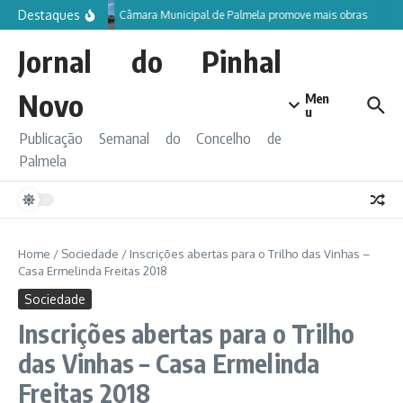
Ir para o conteúdo
Destaques
Câmara Municipal de Palmela promove mais obras
Jornal do Pinhal
Novo
Men
u
Publicação Semanal do Concelho de
Palmela
Home
/
Sociedade
/
Inscrições abertas para o Trilho das Vinhas –
Casa Ermelinda Freitas 2018
Sociedade
Inscrições abertas para o Trilho
das Vinhas – Casa Ermelinda
Freitas 2018