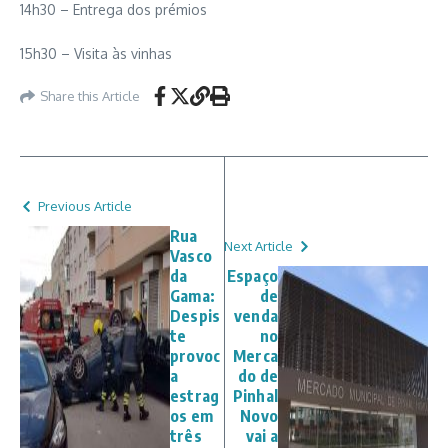
14h30 – Entrega dos prémios
15h30 – Visita às vinhas
Share this Article
Previous Article
Rua
Next Article
Vasco
da
Espaço
Gama:
de
Despis
venda
te
no
provoc
Merca
a
do de
estrag
Pinhal
os em
Novo
três
vai a