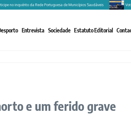
ipe no inquérito da Rede Portuguesa de Municípios Saudáveis
Vote Ca
Desporto
Entrevista
Sociedade
Estatuto Editorial
Conta
orto e um ferido grave