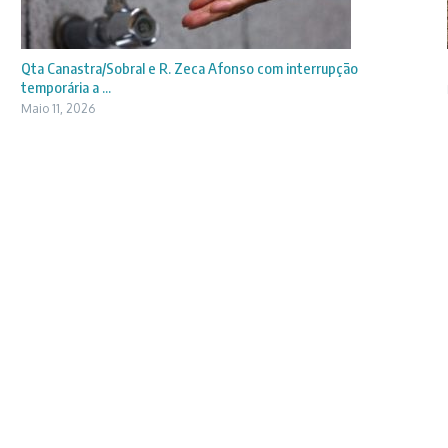
Qta Canastra/Sobral e R. Zeca Afonso com interrupção
temporária a ...
Maio 11, 2026