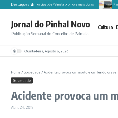
Ir para o conteúdo
Destaques
Câmara Municipal de Palmela promove mais obras
Partic
Jornal do Pinhal Novo
Cultura
Publicação Semanal do Concelho de Palmela
Quinta-feira, Agosto 6, 2026
Home
/
Sociedade
/
Acidente provoca um morto e um ferido grave
Sociedade
Acidente provoca um m
Abril 24, 2018