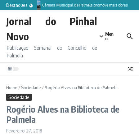
Ir para o conteúdo
Destaques
Câmara Municipal de Palmela promove mais obras
Jornal do Pinhal
Novo
Men
u
Publicação Semanal do Concelho de
Palmela
Home
/
Sociedade
/
Rogério Alves na Biblioteca de Palmela
Sociedade
Rogério Alves na Biblioteca de
Palmela
Fevereiro 27, 2018