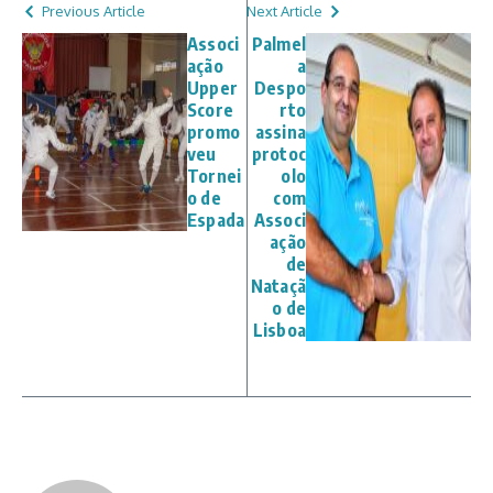
Previous Article
Next Article
Associ
Palmel
ação
a
Upper
Despo
Score
rto
promo
assina
veu
protoc
Tornei
olo
o de
com
Espada
Associ
ação
de
Nataçã
o de
Lisboa