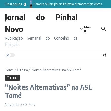
Ir para o conteúdo
Destaques
Câmara Municipal de Palmela promove mais obras
Jornal do Pinhal
Novo
Men
u
Publicação Semanal do Concelho de
Palmela
Home
/
Cultura
/
“Noites Alternativas” na ASL Tomé
Cultura
“Noites Alternativas” na ASL
Tomé
Novembro 30, 2017