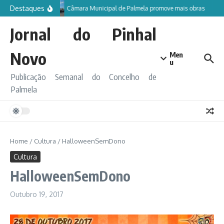
Ir para o conteúdo
Destaques
Câmara Municipal de Palmela promove mais obras
Jornal do Pinhal
Novo
Men
u
Publicação Semanal do Concelho de
Palmela
Home
/
Cultura
/
HalloweenSemDono
Cultura
HalloweenSemDono
Outubro 19, 2017