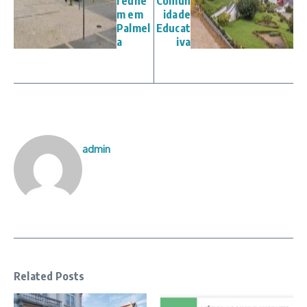
reúne
Comun
m em
idade
Palmel
Educat
a
iva
admin
Related Posts