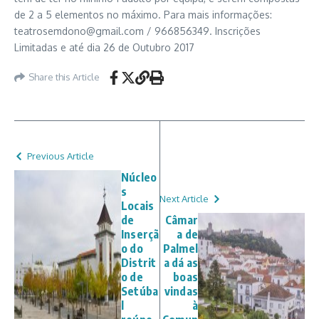
de 2 a 5 elementos no máximo. Para mais informações:
teatrosemdono@gmail.com / 966856349. Inscrições
Limitadas e até dia 26 de Outubro 2017
Share this Article
Previous Article
Núcleo
s
Next Article
Locais
de
Câmar
Inserçã
a de
o do
Palmel
Distrit
a dá as
o de
boas
Setúba
vindas
l
à