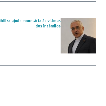
biliza ajuda monetária às vítimas
dos incêndios