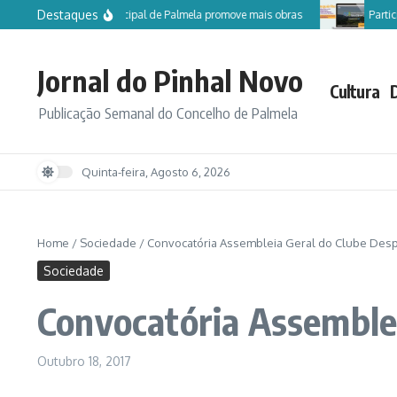
Ir para o conteúdo
Destaques
Câmara Municipal de Palmela promove mais obras
Participe no 
Jornal do Pinhal Novo
Cultura
Publicação Semanal do Concelho de Palmela
Quinta-feira, Agosto 6, 2026
Home
/
Sociedade
/
Convocatória Assembleia Geral do Clube Desp
Sociedade
Convocatória Assemblei
Outubro 18, 2017