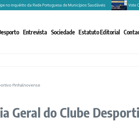
inquérito da Rede Portuguesa de Municípios Saudáveis
Vote Castelo d
Desporto
Entrevista
Sociedade
Estatuto Editorial
Conta
ortivo Pinhalnovense
a Geral do Clube Desport