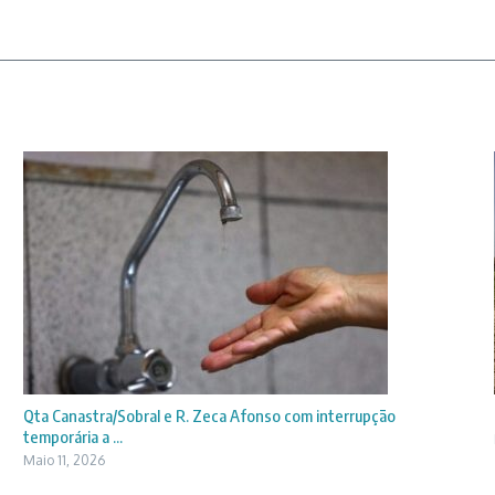
Qta Canastra/Sobral e R. Zeca Afonso com interrupção
temporária a ...
Maio 11, 2026