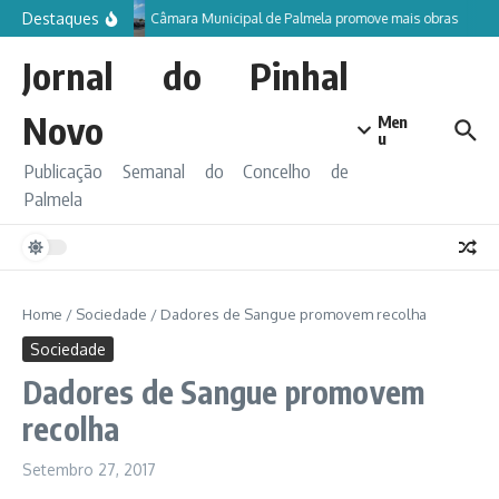
Ir para o conteúdo
Destaques
Câmara Municipal de Palmela promove mais obras
Jornal do Pinhal
Novo
Men
u
Publicação Semanal do Concelho de
Palmela
Home
/
Sociedade
/
Dadores de Sangue promovem recolha
Sociedade
Dadores de Sangue promovem
recolha
Setembro 27, 2017