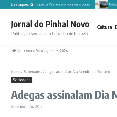
Ir para o conteúdo
Destaques
Câmara Municipal de Palmela promove mais obras
Participe no
Jornal do Pinhal Novo
Cultura
Publicação Semanal do Concelho de Palmela
Quinta-feira, Agosto 6, 2026
Home
/
Sociedade
/
Adegas assinalam Dia Mundial do Turismo
Sociedade
Adegas assinalam Dia 
Setembro 26, 2017