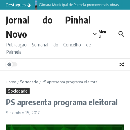
Ir para o conteúdo
Destaques
Câmara Municipal de Palmela promove mais obras
Jornal do Pinhal
Novo
Men
u
Publicação Semanal do Concelho de
Palmela
Home
/
Sociedade
/
PS apresenta programa eleitoral
Sociedade
PS apresenta programa eleitoral
Setembro 15, 2017