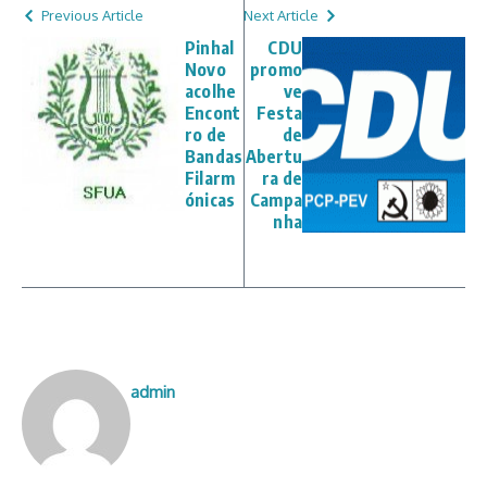
Previous Article
Next Article
Pinhal
CDU
Novo
promo
acolhe
ve
Encont
Festa
ro de
de
Bandas
Abertu
Filarm
ra de
ónicas
Campa
nha
admin