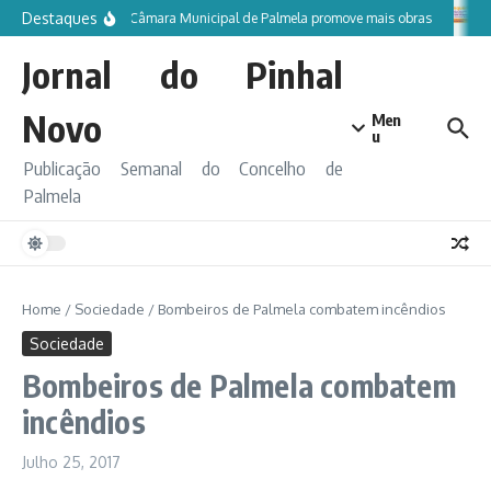
Ir para o conteúdo
Destaques
Câmara Municipal de Palmela promove mais obras
Jornal do Pinhal
Novo
Men
u
Publicação Semanal do Concelho de
Palmela
Home
/
Sociedade
/
Bombeiros de Palmela combatem incêndios
Sociedade
Bombeiros de Palmela combatem
incêndios
Julho 25, 2017