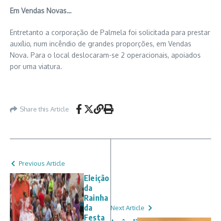
Em Vendas Novas…
Entretanto a corporação de Palmela foi solicitada para prestar
auxílio, num incêndio de grandes proporções, em Vendas
Nova. Para o local deslocaram-se 2 operacionais, apoiados
por uma viatura.
Share this Article
Previous Article
Eleição
da
Rainha
da
Next Article
Festa